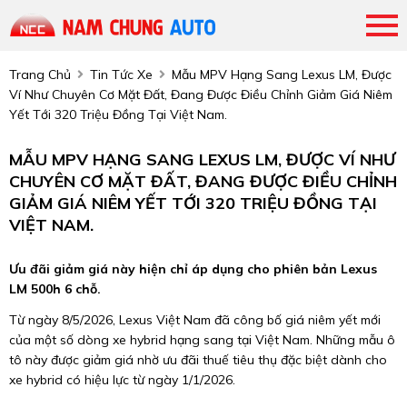
Trang Chủ
Tin Tức Xe
Mẫu MPV Hạng Sang Lexus LM, Được
Ví Như Chuyên Cơ Mặt Đất, Đang Được Điều Chỉnh Giảm Giá Niêm
Yết Tới 320 Triệu Đồng Tại Việt Nam.
MẪU MPV HẠNG SANG LEXUS LM, ĐƯỢC VÍ NHƯ
CHUYÊN CƠ MẶT ĐẤT, ĐANG ĐƯỢC ĐIỀU CHỈNH
GIẢM GIÁ NIÊM YẾT TỚI 320 TRIỆU ĐỒNG TẠI
VIỆT NAM.
Ưu đãi giảm giá này hiện chỉ áp dụng cho phiên bản Lexus
LM 500h 6 chỗ.
Từ ngày 8/5/2026, Lexus Việt Nam đã công bố giá niêm yết mới
của một số dòng xe hybrid hạng sang tại Việt Nam. Những mẫu ô
tô này được giảm giá nhờ ưu đãi thuế tiêu thụ đặc biệt dành cho
xe hybrid có hiệu lực từ ngày 1/1/2026.