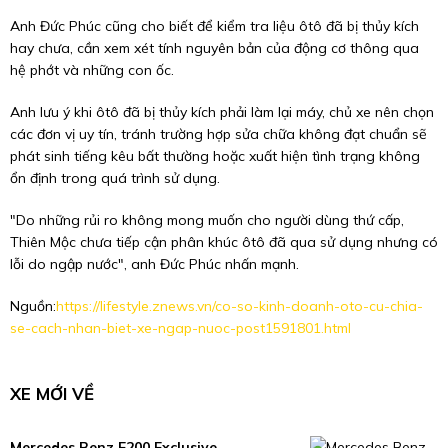
Anh Đức Phúc cũng cho biết để kiểm tra liệu ôtô đã bị thủy kích
hay chưa, cần xem xét tính nguyên bản của động cơ thông qua
hệ phớt và những con ốc.
Anh lưu ý khi ôtô đã bị thủy kích phải làm lại máy, chủ xe nên chọn
các đơn vị uy tín, tránh trường hợp sửa chữa không đạt chuẩn sẽ
phát sinh tiếng kêu bất thường hoặc xuất hiện tình trạng không
ổn định trong quá trình sử dụng.
"Do những rủi ro không mong muốn cho người dùng thứ cấp,
Thiên Mộc chưa tiếp cận phân khúc ôtô đã qua sử dụng nhưng có
lỗi do ngập nước", anh Đức Phúc nhấn mạnh.
Nguồn:
https://lifestyle.znews.vn/co-so-kinh-doanh-oto-cu-chia-
se-cach-nhan-biet-xe-ngap-nuoc-post1591801.html
XE MỚI VỀ
Mercedes Benz E200 Exclusive