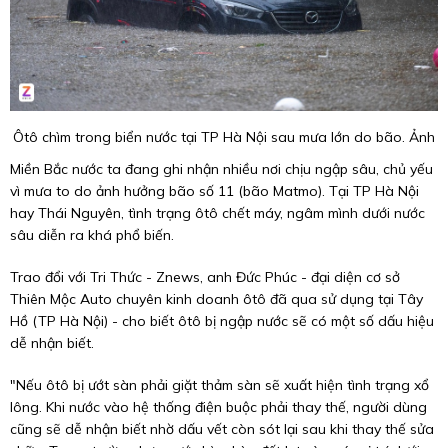
Ôtô chìm trong biển nước tại TP Hà Nội sau mưa lớn do bão. Ảnh
Miền Bắc nước ta đang ghi nhận nhiều nơi chịu ngập sâu, chủ yếu
vì mưa to do ảnh hưởng bão số 11 (bão Matmo). Tại TP Hà Nội
hay Thái Nguyên, tình trạng ôtô chết máy, ngâm mình dưới nước
sâu diễn ra khá phổ biến.
Trao đổi với Tri Thức - Znews, anh Đức Phúc - đại diện cơ sở
Thiên Mộc Auto chuyên kinh doanh ôtô đã qua sử dụng tại Tây
Hồ (TP Hà Nội) - cho biết ôtô bị ngập nước sẽ có một số dấu hiệu
dễ nhận biết.
"Nếu ôtô bị ướt sàn phải giặt thảm sàn sẽ xuất hiện tình trạng xổ
lông. Khi nước vào hệ thống điện buộc phải thay thế, người dùng
cũng sẽ dễ nhận biết nhờ dấu vết còn sót lại sau khi thay thế sửa