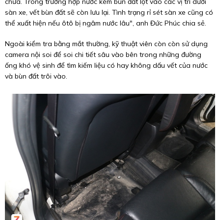
chữa. Trong trường hợp nước kèm bùn đất lọt vào các vị trí dưới
sàn xe, vết bùn đất sẽ còn lưu lại. Tình trạng rỉ sét sàn xe cũng có
thể xuất hiện nếu ôtô bị ngâm nước lâu", anh Đức Phúc chia sẻ.
Ngoài kiểm tra bằng mắt thường, kỹ thuật viên còn còn sử dụng
camera nội soi để soi chi tiết sâu vào bên trong những đường
ống khó vệ sinh để tìm kiếm liệu có hay không dấu vết của nước
và bùn đất trôi vào.