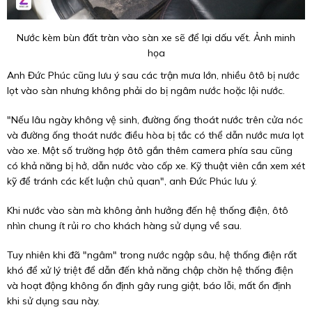
Nước kèm bùn đất tràn vào sàn xe sẽ để lại dấu vết. Ảnh minh
họa
Anh Đức Phúc cũng lưu ý sau các trận mưa lớn, nhiều ôtô bị nước
lọt vào sàn nhưng không phải do bị ngâm nước hoặc lội nước.
"Nếu lâu ngày không vệ sinh, đường ống thoát nước trên cửa nóc
và đường ống thoát nước điều hòa bị tắc có thể dẫn nước mưa lọt
vào xe. Một số trường hợp ôtô gắn thêm camera phía sau cũng
có khả năng bị hở, dẫn nước vào cốp xe. Kỹ thuật viên cần xem xét
kỹ để tránh các kết luận chủ quan", anh Đức Phúc lưu ý.
Khi nước vào sàn mà không ảnh hưởng đến hệ thống điện, ôtô
nhìn chung ít rủi ro cho khách hàng sử dụng về sau.
Tuy nhiên khi đã "ngâm" trong nước ngập sâu, hệ thống điện rất
khó để xử lý triệt để dẫn đến khả năng chập chờn hệ thống điện
và hoạt động không ổn định gây rung giật, báo lỗi, mất ổn định
khi sử dụng sau này.