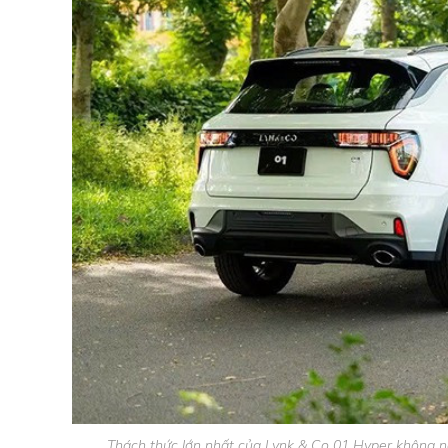
Thách thức lớn nhất của Lynk & Co 01 Hyper không nằ