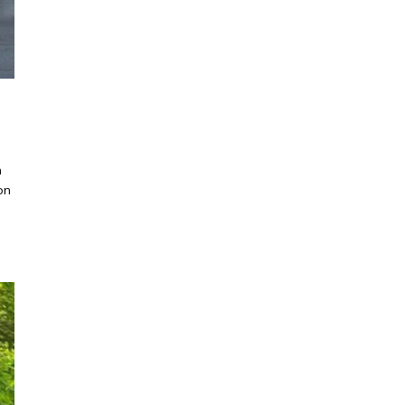
n
on
á