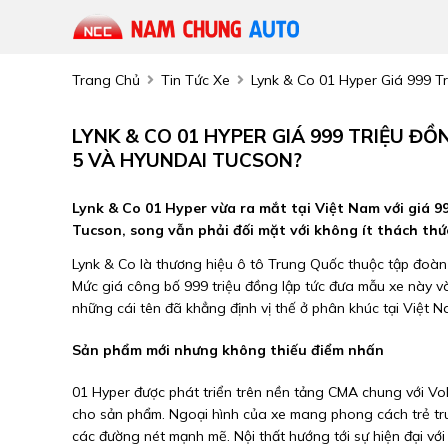
Trang Chủ
Tin Tức Xe
Lynk & Co 01 Hyper Giá 999 
LYNK & CO 01 HYPER GIÁ 999 TRIỆU Đ
5 VÀ HYUNDAI TUCSON?
Lynk & Co 01 Hyper vừa ra mắt tại Việt Nam với giá 9
Tucson, song vẫn phải đối mặt với không ít thách thứ
Lynk & Co là thương hiệu ô tô Trung Quốc thuộc tập đoàn 
Mức giá công bố 999 triệu đồng lập tức đưa mẫu xe này v
những cái tên đã khẳng định vị thế ở phân khúc tại Việt N
Sản phẩm mới nhưng không thiếu điểm nhấn
01 Hyper được phát triển trên nền tảng CMA chung với Vo
cho sản phẩm. Ngoại hình của xe mang phong cách trẻ trung,
các đường nét mạnh mẽ. Nội thất hướng tới sự hiện đại với