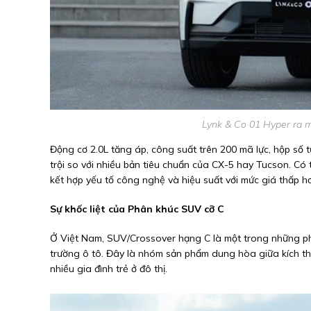
Lynk & Co 01 Hyper ra mắ
Động cơ 2.0L tăng áp, công suất trên 200 mã lực, hộp số
trội so với nhiều bản tiêu chuẩn của CX-5 hay Tucson. C
kết hợp yếu tố công nghệ và hiệu suất với mức giá thấp 
Sự khốc liệt của Phân khúc SUV cỡ C
Ở Việt Nam, SUV/Crossover hạng C là một trong những phân 
trường ô tô. Đây là nhóm sản phẩm dung hòa giữa kích thư
nhiều gia đình trẻ ở đô thị.