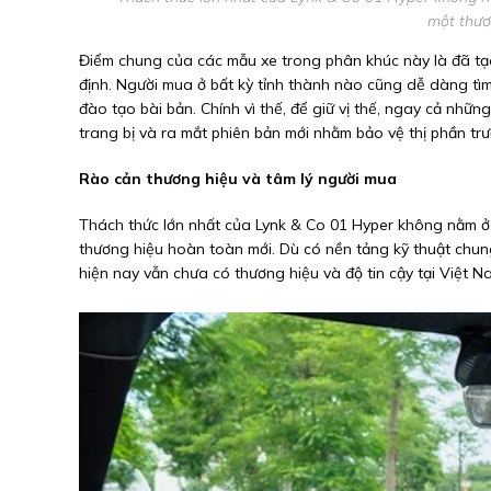
một thươ
Điểm chung của các mẫu xe trong phân khúc này là đã tạo
định. Người mua ở bất kỳ tỉnh thành nào cũng dễ dàng tìm 
đào tạo bài bản. Chính vì thế, để giữ vị thế, ngay cả nh
trang bị và ra mắt phiên bản mới nhằm bảo vệ thị phần tr
Rào cản thương hiệu và tâm lý người mua
Thách thức lớn nhất của Lynk & Co 01 Hyper không nằm ở 
thương hiệu hoàn toàn mới. Dù có nền tảng kỹ thuật chung
hiện nay vẫn chưa có thương hiệu và độ tin cậy tại Việt N