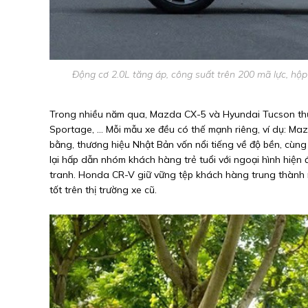
Động cơ 2.0L tăng áp, công suất trên 200 mã lực, hộ
Trong nhiều năm qua, Mazda CX-5 và Hyundai Tucson thư
Sportage, … Mỗi mẫu xe đều có thế mạnh riêng, ví dụ: Maz
bằng, thương hiệu Nhật Bản vốn nổi tiếng về độ bền, cùng
lại hấp dẫn nhóm khách hàng trẻ tuổi với ngoại hình hiện 
tranh. Honda CR-V giữ vững tệp khách hàng trung thành n
tốt trên thị trường xe cũ.