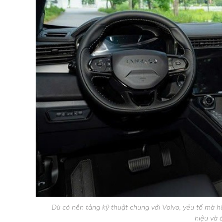
Dù có nền tảng kỹ thuật chung với Volvo, yếu tố mà h
hiệu và 