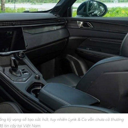
ãng kỳ vọng sẽ tạo sức hút, tuy nhiên Lynk & Co vẫn chưa có thương
độ tin cậy tại Việt Nam.