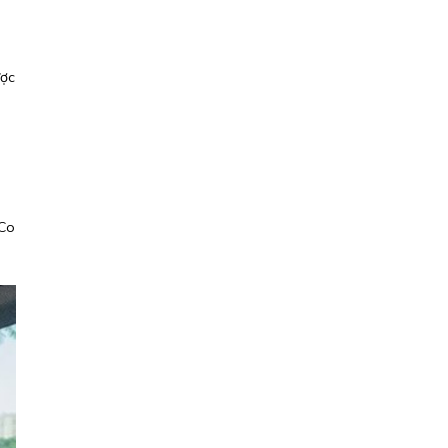
ược
 Co