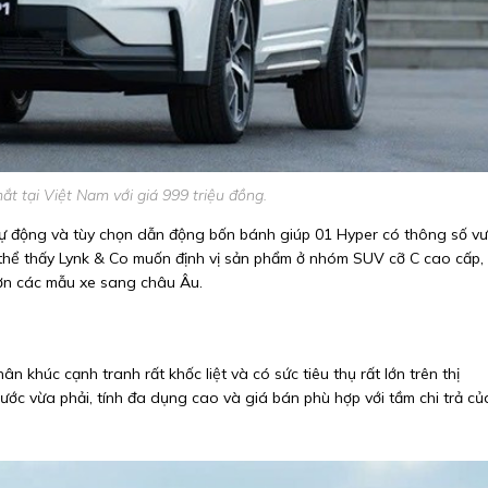
t tại Việt Nam với giá 999 triệu đồng.
 tự động và tùy chọn dẫn động bốn bánh giúp 01 Hyper có thông số vư
ó thể thấy Lynk & Co muốn định vị sản phẩm ở nhóm SUV cỡ C cao cấp,
hơn các mẫu xe sang châu Âu.
khúc cạnh tranh rất khốc liệt và có sức tiêu thụ rất lớn trên thị
ớc vừa phải, tính đa dụng cao và giá bán phù hợp với tầm chi trả củ