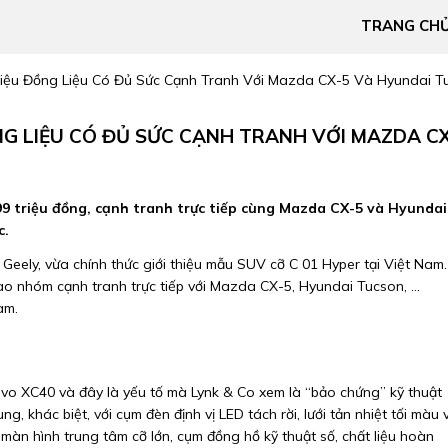
TRANG CH
Triệu Đồng Liệu Có Đủ Sức Cạnh Tranh Với Mazda CX-5 Và Hyundai T
ỒNG LIỆU CÓ ĐỦ SỨC CẠNH TRANH VỚI MAZDA C
99 triệu đồng, cạnh tranh trực tiếp cùng Mazda CX-5 và Hyundai
c.
Geely, vừa chính thức giới thiệu mẫu SUV cỡ C 01 Hyper tại Việt Nam.
ào nhóm cạnh tranh trực tiếp với Mazda CX-5, Hyundai Tucson, …
am.
lvo XC40 và đây là yếu tố mà Lynk & Co xem là “bảo chứng” kỹ thuật
 khác biệt, với cụm đèn định vị LED tách rời, lưới tản nhiệt tối màu 
 màn hình trung tâm cỡ lớn, cụm đồng hồ kỹ thuật số, chất liệu hoàn