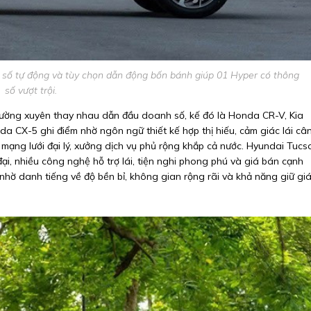
p số tự động và tùy chọn dẫn động bốn bánh giúp 01 Hyper có thông
số vượt trội.
ờng xuyên thay nhau dẫn đầu doanh số, kế đó là Honda CR-V, Kia
da CX-5 ghi điểm nhờ ngôn ngữ thiết kế hợp thị hiếu, cảm giác lái câ
 mạng lưới đại lý, xưởng dịch vụ phủ rộng khắp cả nước. Hyundai Tucs
đại, nhiều công nghệ hỗ trợ lái, tiện nghi phong phú và giá bán cạnh
hờ danh tiếng về độ bền bỉ, không gian rộng rãi và khả năng giữ gi