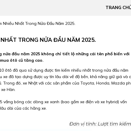
TRANG CH
m Nhiều Nhất Trong Nửa Đầu Năm 2025.
U NHẤT TRONG NỬA ĐẦU NĂM 2025.
 nửa đầu năm 2025 không chỉ tiết lộ những cái tên phổ biến với
mua ôtô cũ tăng cao.
p 10 ôtô đã qua sử dụng được tìm kiếm nhiều nhất trong nửa đầu năm
 xe đã tạo dựng được uy tín lâu dài về độ bền, khả năng giữ giá và 
cũ. Trong đó, xe Nhật với các sản phẩm của Toyota, Honda, Mazda p
o xe Hàn.
25 vắng bóng các dòng xe xanh (bao gồm xe điện và xe hybrid) vốn
lâu dài của các hãng xe.