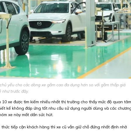
chủ yếu cho các dòng xe gầm cao đa dụng hơn so với gầm thấp giá
ẻ như trước đây.
10 xe được tìm kiếm nhiều nhất thị trường cho thấy mức độ quan tâ
Thiết kế không đáp ứng tốt nhu cầu sử dụng người dùng và các chươn
nhóm xe này mất dần sức hút.
g thức tiếp cận khách hàng thì xe cũ vẫn giữ chỗ đứng nhất định nhờ