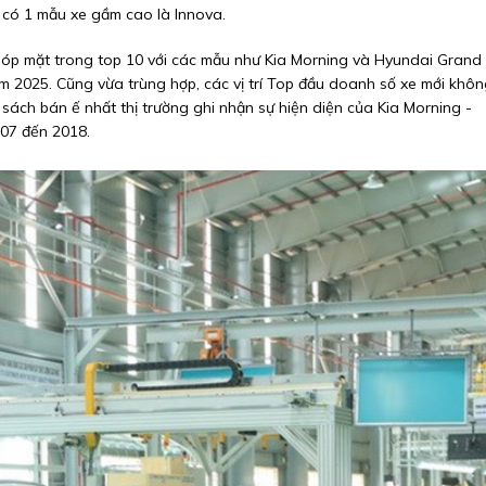
ỉ có 1 mẫu xe gầm cao là Innova.
óp mặt trong top 10 với các mẫu như Kia Morning và Hyundai Grand
m 2025. Cũng vừa trùng hợp, các vị trí Top đầu doanh số xe mới khô
sách bán ế nhất thị trường ghi nhận sự hiện diện của Kia Morning -
007 đến 2018.