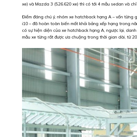
xe) và Mazda 3 (526.620 xe) thì có tới 4 mẫu sedan và ch
Điểm đáng chú ý, nhóm xe hatchback hạng A – vốn từng g
i10 – đã hoàn toàn biến mất khỏi bảng xếp hạng trong nă
có sự hiện diện của xe hatchback hạng A, ngược lại, danh 
mẫu xe từng rất được ưa chuộng trong thời gian dài, từ 2