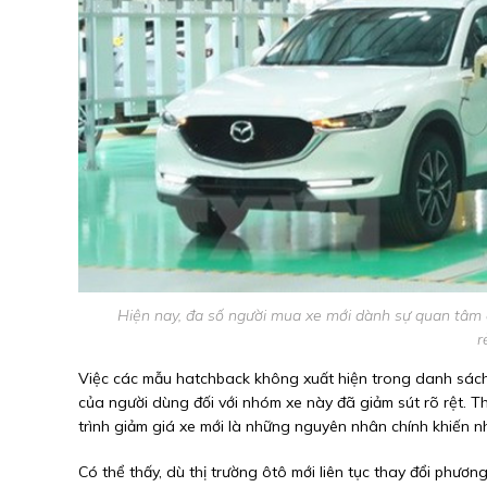
Hiện nay, đa số người mua xe mới dành sự quan tâm 
r
Việc các mẫu hatchback không xuất hiện trong danh sách 
của người dùng đối với nhóm xe này đã giảm sút rõ rệt. 
trình giảm giá xe mới là những nguyên nhân chính khiến 
Có thể thấy, dù thị trường ôtô mới liên tục thay đổi phươn