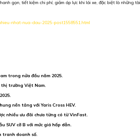
 gọn, tiết kiệm chi phí, giảm áp lực khi lái xe, đặc biệt là những tà
g-nhieu-nhat-nua-dau-2025-post1558551.html
Nam trong nửa đầu năm 2025.
thị trường Việt Nam.
2025.
hung nền tảng với Yaris Cross HEV.
c nhiều ưu đãi chưa từng có từ VinFast.
u SUV cỡ B với mức giá hấp dẫn.
h tranh doanh số.