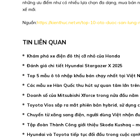
những ưu điểm như có nhiều lựa chọn đa dạng, mua bán nhanh
xế mới.
Nguồn:
https://kienthuc.net.vn/top-10-oto-duoc-san-lun
TIN LIÊN QUAN
Khám phá xe điện đô thị cỡ nhỏ của Honda
Đánh giá chi tiết Hyundai Stargazer X 2025
Top 5 mẫu ô tô nhập khẩu bán chạy nhất tại Việt 
Các mẫu xe Hàn Quốc thu hút sự quan tâm lớn trên 
Doanh số của Mitsubishi Xforce trong nửa đầu năm 
Toyota Vios sắp ra mắt phiên bản hybrid, sử dụng c
Chuyển từ xăng sang điện, người dùng Việt nhận đượ
Tập đoàn Thành Công giới thiệu Skoda Kushaq – mẫ
Hyundai và Toyota tiếp tục đối đầu trong cuộc cạn