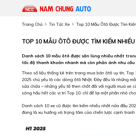
Trang Chủ
Tin Tức Xe
Top 10 Mẫu Ôtô Được Tìm Kiế
TOP 10 MẪU ÔTÔ ĐƯỢC TÌM KIẾM NHIỀ
Danh sách 10 mẫu ôtô được săn lùng nhiều nhất trong
tốc độ thanh khoản nhanh mà còn phản ánh nhu cầu 
Theo số liệu thống kê trên trang mua bán ôtô uy tín, To
2025 chủ yếu là các dòng ôtô Nhật. Đây đều là những mẫu
sửa chữa – những yếu tố then chốt đối với người mua xe 
sóng hầu hết các vị trí Top 10, chỉ để lại một phần nhỏ ch
Danh sách 10 xe cũ được tìm kiếm nhiều nhất nửa đầu 20
đang là xu hướng và trọng tâm của chiến lược cạnh tranh 