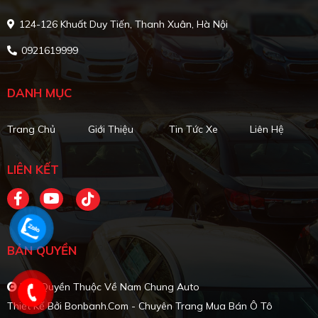
124-126 Khuất Duy Tiến, Thanh Xuân, Hà Nội
0921619999
DANH MỤC
Trang Chủ
Giới Thiệu
Tin Tức Xe
Liên Hệ
LIÊN KẾT
BẢN QUYỀN
Bản Quyền Thuộc Về Nam Chung Auto
Thiết Kế Bởi
Bonbanh.com - Chuyên Trang Mua Bán Ô Tô