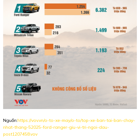
Nguồn:
https://vov.vn/o-to-xe-may/o-to/top-xe-ban-tai-ban-chay-
nhat-thang-52025-ford-ranger-giu-vi-tri-ngoi-dau-
post1207458.vov