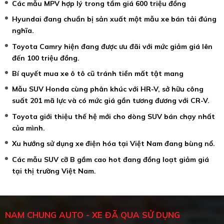
Các mẫu MPV hợp lý trong tầm giá 600 triệu đồng
Hyundai đang chuẩn bị sản xuất một mẫu xe bán tải đúng
nghĩa.
Toyota Camry hiện đang được ưu đãi với mức giảm giá lên
đến 100 triệu đồng.
Bí quyết mua xe ô tô cũ tránh tiền mất tật mang
Mẫu SUV Honda cùng phân khúc với HR-V, sở hữu công
suất 201 mã lực và có mức giá gần tương đương với CR-V.
Toyota giới thiệu thế hệ mới cho dòng SUV bán chạy nhất
của mình.
Xu hướng sử dụng xe điện hóa tại Việt Nam đang bùng nổ.
Các mẫu SUV cỡ B gầm cao hot đang đồng loạt giảm giá
tại thị trường Việt Nam.
NAM CHUNG AUTO - XE ĐÃ QUA SỬ DỤNG