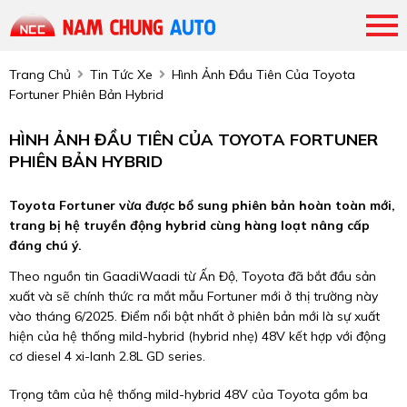
Trang Chủ
Tin Tức Xe
Hình Ảnh Đầu Tiên Của Toyota
Fortuner Phiên Bản Hybrid
HÌNH ẢNH ĐẦU TIÊN CỦA TOYOTA FORTUNER
PHIÊN BẢN HYBRID
Toyota Fortuner vừa được bổ sung phiên bản hoàn toàn mới,
trang bị hệ truyền động hybrid cùng hàng loạt nâng cấp
đáng chú ý.
Theo nguồn tin GaadiWaadi từ Ấn Độ, Toyota đã bắt đầu sản
xuất và sẽ chính thức ra mắt mẫu Fortuner mới ở thị trường này
vào tháng 6/2025. Điểm nổi bật nhất ở phiên bản mới là sự xuất
hiện của hệ thống mild-hybrid (hybrid nhẹ) 48V kết hợp với động
cơ diesel 4 xi-lanh 2.8L GD series.
Trọng tâm của hệ thống mild-hybrid 48V của Toyota gồm ba