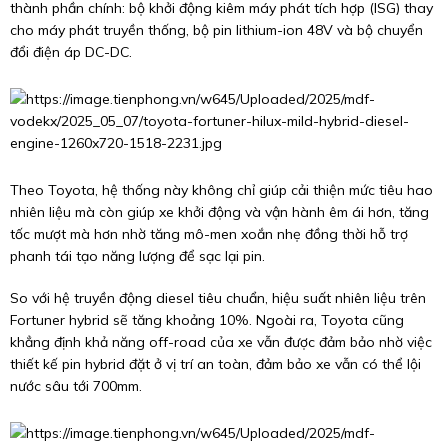
thành phần chính: bộ khởi động kiêm máy phát tích hợp (ISG) thay
cho máy phát truyền thống, bộ pin lithium-ion 48V và bộ chuyển
đổi điện áp DC-DC.
Theo Toyota, hệ thống này không chỉ giúp cải thiện mức tiêu hao
nhiên liệu mà còn giúp xe khởi động và vận hành êm ái hơn, tăng
tốc mượt mà hơn nhờ tăng mô-men xoắn nhẹ đồng thời hỗ trợ
phanh tái tạo năng lượng để sạc lại pin.
So với hệ truyền động diesel tiêu chuẩn, hiệu suất nhiên liệu trên
Fortuner hybrid sẽ tăng khoảng 10%. Ngoài ra, Toyota cũng
khẳng định khả năng off-road của xe vẫn được đảm bảo nhờ việc
thiết kế pin hybrid đặt ở vị trí an toàn, đảm bảo xe vẫn có thể lội
nước sâu tới 700mm.