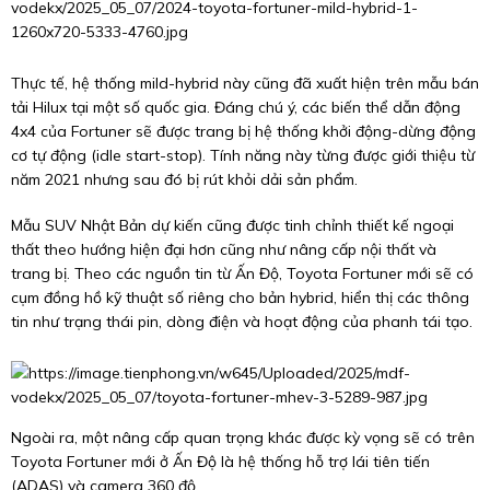
Thực tế, hệ thống mild-hybrid này cũng đã xuất hiện trên mẫu bán
tải Hilux tại một số quốc gia. Đáng chú ý, các biến thể dẫn động
4x4 của Fortuner sẽ được trang bị hệ thống khởi động-dừng động
cơ tự động (idle start-stop). Tính năng này từng được giới thiệu từ
năm 2021 nhưng sau đó bị rút khỏi dải sản phẩm.
Mẫu SUV Nhật Bản dự kiến cũng được tinh chỉnh thiết kế ngoại
thất theo hướng hiện đại hơn cũng như nâng cấp nội thất và
trang bị. Theo các nguồn tin từ Ấn Độ, Toyota Fortuner mới sẽ có
cụm đồng hồ kỹ thuật số riêng cho bản hybrid, hiển thị các thông
tin như trạng thái pin, dòng điện và hoạt động của phanh tái tạo.
Ngoài ra, một nâng cấp quan trọng khác được kỳ vọng sẽ có trên
Toyota Fortuner mới ở Ấn Độ là hệ thống hỗ trợ lái tiên tiến
(ADAS) và camera 360 độ.