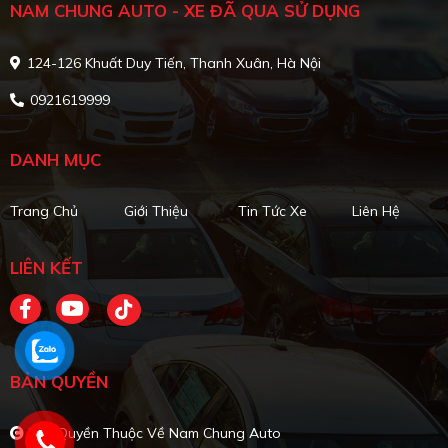
NAM CHUNG AUTO - XE ĐÃ QUA SỬ DỤNG
124-126 Khuất Duy Tiến, Thanh Xuân, Hà Nội
0921619999
DANH MỤC
Trang Chủ
Giới Thiệu
Tin Tức Xe
Liên Hệ
LIÊN KẾT
BẢN QUYỀN
Bản Quyền Thuộc Về Nam Chung Auto