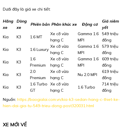
Dưới đây là giá xe chi tiết:
Hãng
Dòng
Giá niêm
Phiên bản
Phân khúc xe
Động cơ
xe
xe
yết
Xe cỡ vừa
Gamma 1.6
549 triệu
Kia
K3
1.6 MT
hạng C
MPI
đồng
Xe cỡ vừa
Gamma 1.6
579 triệu
Kia
K3
1.6 Luxury
hạng C
MPI
đồng
1.6
Xe cỡ vừa
Gamma 1.6
609 triệu
Kia
K3
Premium
hạng C
MPI
đồng
2.0
Xe cỡ vừa
619 triệu
Kia
K3
Nu 2.0 MPI
Premium
hạng C
đồng
1.6 Turbo
Xe cỡ vừa
714 triệu
Kia
K3
1.6 Turbo
GT
hạng C
đồng
Nguồn:
https://baogialai.com.vn/kia-k3-sedan-hang-c-thiet-ke-
hien-dai-gia-tu-549-trieu-dong-post320031.html
XE MỚI VỀ