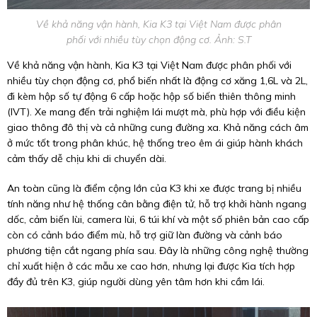
Về khả năng vận hành, Kia K3 tại Việt Nam được phân
phối với nhiều tùy chọn động cơ. Ảnh: S.T
Về khả năng vận hành, Kia K3 tại Việt Nam được phân phối với
nhiều tùy chọn động cơ, phổ biến nhất là động cơ xăng 1,6L và 2L,
đi kèm hộp số tự động 6 cấp hoặc hộp số biến thiên thông minh
(IVT). Xe mang đến trải nghiệm lái mượt mà, phù hợp với điều kiện
giao thông đô thị và cả những cung đường xa. Khả năng cách âm
ở mức tốt trong phân khúc, hệ thống treo êm ái giúp hành khách
cảm thấy dễ chịu khi di chuyển dài.
An toàn cũng là điểm cộng lớn của K3 khi xe được trang bị nhiều
tính năng như hệ thống cân bằng điện tử, hỗ trợ khởi hành ngang
dốc, cảm biến lùi, camera lùi, 6 túi khí và một số phiên bản cao cấp
còn có cảnh báo điểm mù, hỗ trợ giữ làn đường và cảnh báo
phương tiện cắt ngang phía sau. Đây là những công nghệ thường
chỉ xuất hiện ở các mẫu xe cao hơn, nhưng lại được Kia tích hợp
đầy đủ trên K3, giúp người dùng yên tâm hơn khi cầm lái.