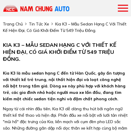
Trang Chủ
Tin Tức Xe
Kia K3 – Mẫu Sedan Hạng C Với Thiết
Kế Hiện Đại, Có Giá Khởi Điểm Từ 549 Triệu Đồng.
KIA K3 – MẪU SEDAN HẠNG C VỚI THIẾT KẾ
HIỆN ĐẠI, CÓ GIÁ KHỞI ĐIỂM TỪ 549 TRIỆU
ĐỒNG.
Kia K3 là mẫu sedan hạng C đến từ Hàn Quốc, gây ấn tượng
với thiết kế trẻ trung, nội thất hiện đại và loạt công nghệ
nổi bật trong tầm giá. Dòng xe này phù hợp với khách hàng
trẻ, các gia đình nhỏ hoặc người mua xe lần đầu, đang tìm
kiếm một chiếc sedan tiện nghi và đậm chất phong cách.
Ngay từ cái nhìn đầu tiên, Kia K3 dễ dàng thu hút bởi ngôn ngữ
thiết kế thể thao và hiện đại. Phần đầu xe nổi bật với lưới tản nhiệt
"mũi hổ" đặc trưng của Kia, liền mạch với cụm đèn pha LED sắc
sảo. Những đường gân dập nổi dọc thân xe kết hợp cùng bộ mâm