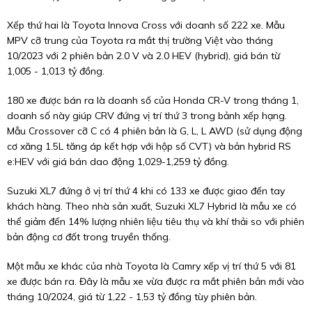
Xếp thứ hai là Toyota Innova Cross với doanh số 222 xe. Mẫu
MPV cỡ trung của Toyota ra mắt thị trường Việt vào tháng
10/2023 với 2 phiên bản 2.0 V và 2.0 HEV (hybrid), giá bán từ
1,005 - 1,013 tỷ đồng.
180 xe được bán ra là doanh số của Honda CR-V trong tháng 1,
doanh số này giúp CRV đứng vị trí thứ 3 trong bảnh xếp hạng.
Mẫu Crossover cỡ C có 4 phiên bản là G, L, L AWD (sử dụng động
cơ xăng 1.5L tăng áp kết hợp với hộp số CVT) và bản hybrid RS
e:HEV với giá bán dao động 1,029-1,259 tỷ đồng.
Suzuki XL7 đứng ở vị trí thứ 4 khi có 133 xe được giao đến tay
khách hàng. Theo nhà sản xuất, Suzuki XL7 Hybrid là mẫu xe có
thể giảm đến 14% lượng nhiên liệu tiêu thụ và khí thải so với phiên
bản động cơ đốt trong truyền thống.
Một mẫu xe khác của nhà Toyota là Camry xếp vị trí thứ 5 với 81
xe được bán ra. Đây là mẫu xe vừa được ra mắt phiên bản mới vào
tháng 10/2024, giá từ 1,22 - 1,53 tỷ đồng tùy phiên bản.