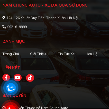
NAM CHUNG AUTO - XE ĐÃ QUA SỬ DỤNG
124-126 Khuất Duy Tiến, Thanh Xuân, Hà Nội
0921619999
DANH MỤC
Trang Chủ
Giới Thiệu
Tin Tức Xe
Liên Hệ
LIÊN KẾT
BẢN QUYỀN
Bản Quyền Thuộc Về Nam Chung Auto