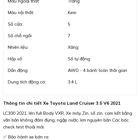
Màu ngoại thất:
Trắng
Màu nội thất:
Kem
Số cửa:
5
Số chỗ ngồi:
7
Nhiên liệu:
Xăng
Hộp số:
Số tự động
Dẫn động:
AWD - 4 bánh toàn thời gian
Dung tích động cơ:
3.4 L
Thông tin chi tiết Xe Toyota Land Cruiser 3.5 V6 2021
LC300 2021, lên full Body VXR, Xe máy Zin, số zin, cam kết bằng
văn bản không đâm đụng, ngập nước, km nguyên bản Các bác
check test thoải mái.
✅ Bảo hành xe bán ra