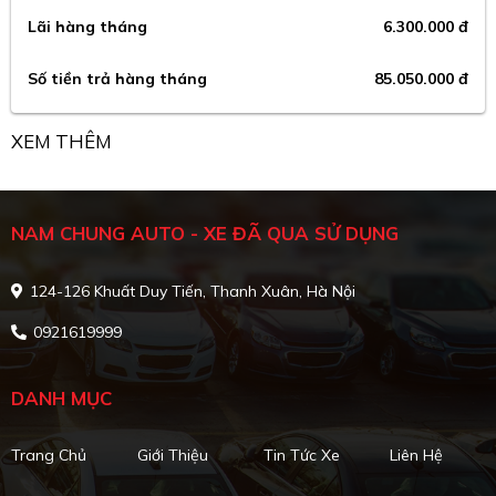
Lãi hàng tháng
6.300.000 đ
Số tiền trả hàng tháng
85.050.000 đ
XEM THÊM
NAM CHUNG AUTO - XE ĐÃ QUA SỬ DỤNG
124-126 Khuất Duy Tiến, Thanh Xuân, Hà Nội
0921619999
DANH MỤC
Trang Chủ
Giới Thiệu
Tin Tức Xe
Liên Hệ