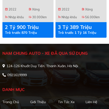
2022
Xăng
2022
Xăng
calendar_month
local_gas_station
calendar_month
local_gas_station
Nhập khẩu
30.000km
Nhập khẩu
56.000km
emoji_flags
edit_road
emoji_flags
edit_road
2 Tỷ 900 Triệu
3 Tỷ 389 Triệu
Trả trước 870 Triệu
Trả trước 1 Tỷ 16 Triệu
NAM CHUNG AUTO - XE ĐÃ QUA SỬ DỤNG
124-126 Khuất Duy Tiến, Thanh Xuân, Hà Nội
0921619999
DANH MỤC
Trang Chủ
Giới Thiệu
Tin Tức Xe
Liên Hệ