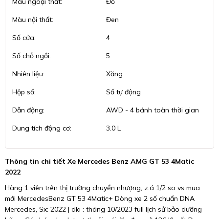
Màu ngoại thất:
Đỏ
Màu nội thất:
Đen
Số cửa:
4
Số chỗ ngồi:
5
Nhiên liệu:
Xăng
Hộp số:
Số tự động
Dẫn động:
AWD - 4 bánh toàn thời gian
Dung tích động cơ:
3.0 L
Thông tin chi tiết Xe Mercedes Benz AMG GT 53 4Matic
2022
Hàng 1 viên trên thị trường chuyển nhượng, z.á 1/2 so vs mua
mới MercedesBenz GT 53 4Matic+ Dòng xe 2 số chuẩn DNA
Mercedes, Sx: 2022 | dki : tháng 10/2023 full lịch sử bảo dưỡng