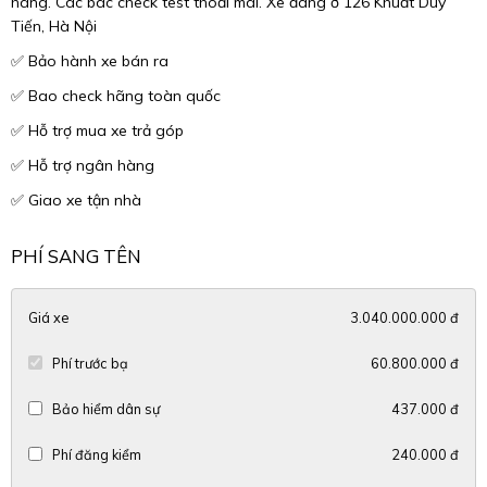
hãng. Các bác check test thoải mái. Xe đang ở 126 Khuất Duy
Tiến, Hà Nội
✅ Bảo hành xe bán ra
✅ Bao check hãng toàn quốc
✅ Hỗ trợ mua xe trả góp
✅ Hỗ trợ ngân hàng
✅ Giao xe tận nhà
PHÍ SANG TÊN
Giá xe
3.040.000.000 đ
Phí trước bạ
60.800.000 đ
Bảo hiểm dân sự
437.000 đ
Phí đăng kiểm
240.000 đ